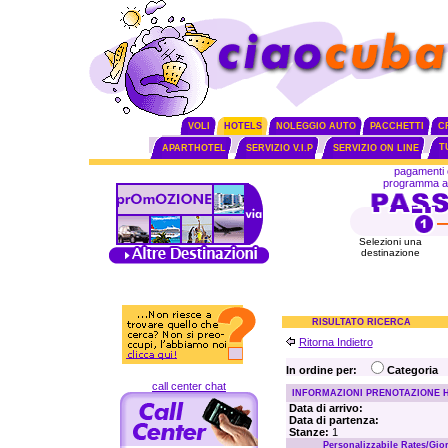
VOLI
HOTELS
NOLEGGIO AUTO
PACCHETTI
C
T
APARTHOTEL
SERVIZIO V.I.P
SERVIZIO ON LINE
pagamenti 
programma aff
Selezioni una
destinazione
RISULTATO RICERCA
Ritorna Indietro
In ordine per:
Categoria
call center chat
INFORMAZIONI PRENOTAZIONE 
Data di arrivo:
Data di partenza:
Stanze:
1
Personalizzabile Rates/Gio