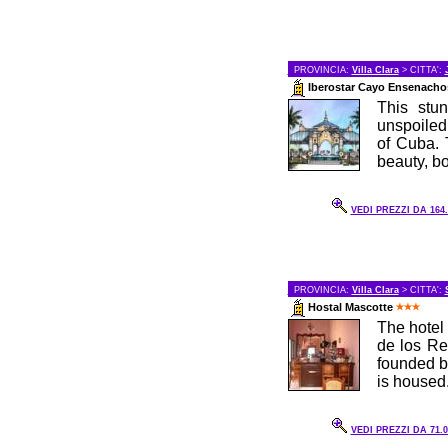
PROVINCIA:
Villa Clara
> CITTA':
Iberostar Cayo Ensenach
This stun
unspoiled
of Cuba. 
beauty, bo
VEDI PREZZI DA 164.
PROVINCIA:
Villa Clara
> CITTA':
Hostal Mascotte
The hotel 
de los Re
founded b
is housed.
VEDI PREZZI DA 71.0