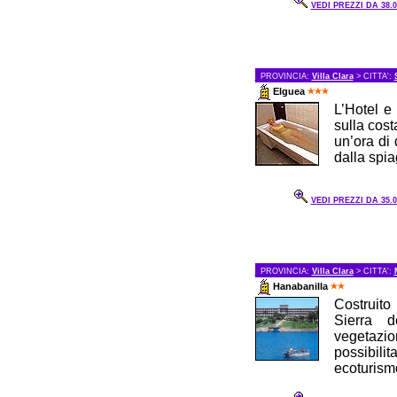
VEDI PREZZI DA 38.0
PROVINCIA:
Villa Clara
> CITTA':
Elguea
L’Hotel e
sulla cost
un’ora di
dalla spia
VEDI PREZZI DA 35.0
PROVINCIA:
Villa Clara
> CITTA':
Hanabanilla
Costruito
Sierra d
vegetazio
possibilit
ecoturismo.