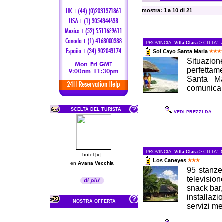
mostra: 1 a 10 di 21
PROVINCIA:
Villa Clara
> CITTA':
Sol Cayo Santa Maria
Situazion
perfettam
Santa Mar
comunica c
SCELTA DEL TURISTA
VEDI PREZZI DA ...
PROVINCIA:
Villa Clara
> CITTA':
hotel [x].
Los Caneyes
en
Avana Vecchia
95 stanze
televisio
snack bar,
installazi
NOSTRA OFFERTA
servizi me