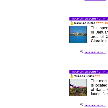
PROVINCIA:
Villa Clara
> CITTA':
Melia Las Dunas
TU
This spec
in Januar
area of C
Clara Inter
VEDI PREZZI DA ...
PROVINCIA:
Villa Clara
> CITTA':
Villa Las Brujas
The most 
is located
of Santa 
fauna, flo
VEDI PREZZI DA ...