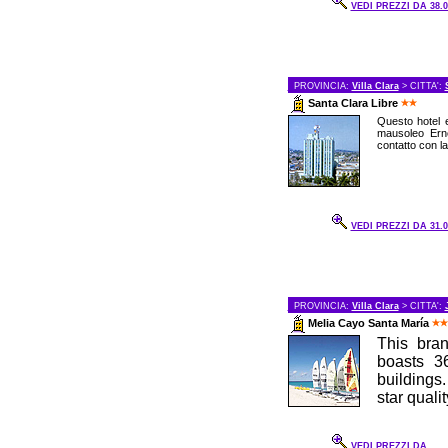
VEDI PREZZI DA 38.0
PROVINCIA:
Villa Clara
> CITTA':
Santa Clara Libre
Questo hotel e’
mausoleo Erne
contatto con la 
VEDI PREZZI DA 31.0
PROVINCIA:
Villa Clara
> CITTA':
Melia Cayo Santa María
This bran
boasts 3
buildings.
star qualit
VEDI PREZZI DA ...