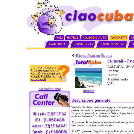
VOLI
HOTELS
NOLEGGIO AUTO
PACCHETTI
C
T
APARTHOTEL
SERVIZIO V.I.P
SERVIZIO ON LINE
Ritorna Risultato Ricerca
Culturali - 7 
CULTURALI 3***
Prezzo:
Durata:
Trasferimento:
VIP:
call center chat
prenota
Descrizione generale
Visiti l'isola della música e viaggi ai suoi paraggi pi
paese convertiti in persone piú gioiose.
Scopra, imparando a ballare la Salsa, il perché i 
isola è chiamata “L'isola della música.”
1º giorno:
Accogliente ricevimento nel aeroporto 
taxi privato con aria condizionata.
1º e 2º. giorno:
Registrazione in Albergho (check-i