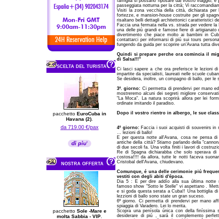
famiglia si possano riposare dal vostro viaggio, e 
passeggiata notturna per la città; Vi raccomandi
Visiti la zona vecchia della città, dichiarata pe
fortezze, e mansion-house costruite per gli spagn
risaltano belli dettagli architettonici caratteristici 
Faccia una fermata nella vs. strada per vedere la 
una delle più grandi e famose fiere di artigianato 
divertimento che piace molto ai bambini in Cub
contattarci per informarsi di piú sui tours persona
fungendo da guida per scoprire un'Avana tutta dive
Quindi si prepare perche ora comincia il migl
di Salsa!!!”
SCELTA DEL TURISTA
Ci lasci sapere a che ora preferisce le lezioni di b
impartite da specialisti, laureati nelle scuole cub
Se desidera, inoltre, un compagno di ballo, per le
3º. giorno:
Ci permetta di prendervi per mano ed 
mostreremo alcuni dei segreti migliore conservat
"La Moca". La natura scoprirà allora per lei for
ordinate imitando il paradiso.
Dopo il vostro rientro in albergo, le sue classi
pacchetto
EuroCuba in
Havana (2)
.
da 719.00 €/pax
4º giorno:
Faccia i suoi acquisti di souvenirs in m
… lezioni di ballo!
E per questa notte all'Avana, cosa ne pensa di c
antiche della città? Stiamo parlando della "cannona
di due secoli fa. Una volta finiti i lavori di costruz
Re di Spagna dichiarabba che solo sperava di 
costosa!!!! da allora, tutte le notti faceva suon
Cristobal dell'Avana, chiudevano.
NOSTRA OFFERTA
Comunque, é una delle cerimonie piú frequenta
vestiti con degli abiti d'época.
Dia 5 : E per dire addío alla sua última notte 
famoso show "Sotto le Stelle" vi aspettano . Metta 
e si goda questa serata a Cuba!! Una bottiglia di
lezzioni di ballo sono state un gran suceso.
6º giorno. Ci permetta di prendervi per mano affi
spiaggia di Varadero. Lei lo merita.
pacchetto
Sole -Mare e
Scopra una penísola única con della finíssima 
desiderare di piú , sará il complemento perfet
molta Sabbia - VIP
.