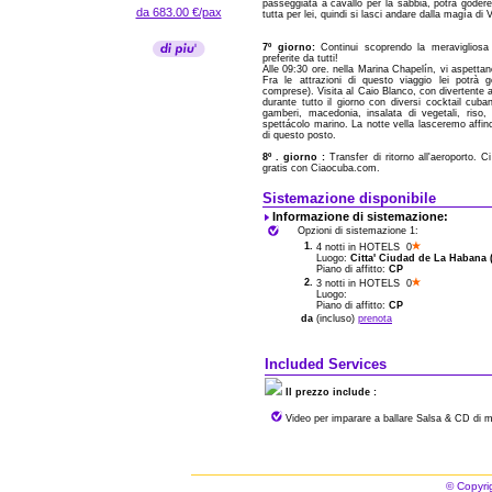
passeggiata a cavallo per la sabbia, potrá godere
da 683.00 €/pax
tutta per lei, quindi si lasci andare dalla magía di
7º giorno:
Continui scoprendo la meravigliosa 
preferite da tutti!
Alle 09:30 ore. nella Marina Chapelín, vi aspett
Fra le attrazioni di questo viaggio lei potrà go
comprese). Visita al Caio Blanco, con divertente a
durante tutto il giorno con diversi cocktail cuba
gamberi, macedonia, insalata di vegetali, riso,
spettácolo marino. La notte vella lasceremo affin
di questo posto.
8º . giorno :
Transfer di ritorno all'aeroporto. C
gratis con Ciaocuba.com.
Sistemazione disponibile
Informazione di sistemazione:
Opzioni di sistemazione 1:
1.
4 notti in HOTELS 0
Luogo:
Citta' Ciudad de La Habana (
Piano di affitto:
CP
2.
3 notti in HOTELS 0
Luogo:
Piano di affitto:
CP
da
(incluso)
prenota
Included Services
Il prezzo include :
Video per imparare a ballare Salsa & CD di 
© Copyri