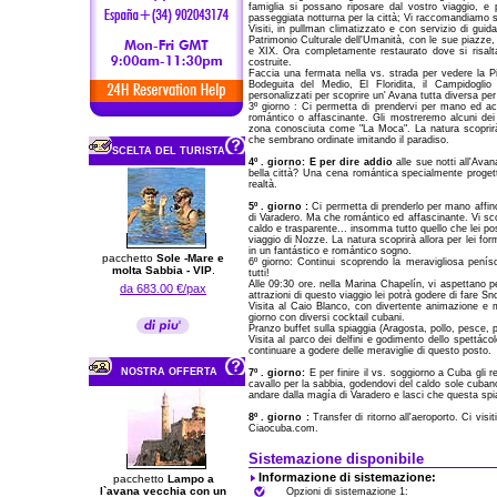
famiglia si possano riposare dal vostro viaggio, e p
passeggiata notturna per la città; Vi raccomandiamo 
Visiti, in pullman climatizzato e con servizio di gui
Patrimonio Culturale dell'Umanità, con le sue piazze, 
e XIX. Ora completamente restaurato dove si risaltano 
costruite.
Faccia una fermata nella vs. strada per vedere la Pi
Bodeguita del Medio, El Floridita, il Campidoglio
personalizzati per scoprire un' Avana tutta diversa per 
3º giorno : Ci permetta di prendervi per mano ed ac
romántico o affascinante. Gli mostreremo alcuni dei 
zona conosciuta come "La Moca". La natura scoprirà a
che sembrano ordinate imitando il paradiso.
SCELTA DEL TURISTA
4º . giorno:
E per dire addio
alle sue notti all'Ava
bella città? Una cena romántica specialmente progetta
realtà.
5º . giorno :
Ci permetta di prenderlo per mano affinch
di Varadero. Ma che romántico ed affascinante. Vi sc
caldo e trasparente... insomma tutto quello che lei 
viaggio di Nozze. La natura scoprirà allora per lei fo
in un fantástico e romántico sogno.
pacchetto
Sole -Mare e
6º giorno: Continui scoprendo la meravigliosa peníso
molta Sabbia - VIP
.
tutti!
Alle 09:30 ore. nella Marina Chapelín, vi aspettano 
da 683.00 €/pax
attrazioni di questo viaggio lei potrà godere di fare Sn
Visita al Caio Blanco, con divertente animazione e mú
giorno con diversi cocktail cubani.
Pranzo buffet sulla spiaggia (Aragosta, pollo, pesce, p
Visita al parco dei delfini e godimento dello spettáco
continuare a godere delle meraviglie di questo posto.
NOSTRA OFFERTA
7º . giorno:
E per finire il vs. soggiorno a Cuba gli 
cavallo per la sabbia, godendovi del caldo sole cubano s
andare dalla magía di Varadero e lasci che questa spia
8º . giorno :
Transfer di ritorno all'aeroporto. Ci visi
Ciaocuba.com.
Sistemazione disponibile
Informazione di sistemazione:
pacchetto
Lampo a
l`avana vecchia con un
Opzioni di sistemazione 1: