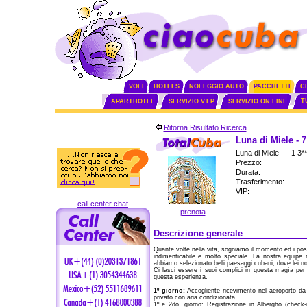
VOLI
HOTELS
NOLEGGIO AUTO
PACCHETTI
C
T
APARTHOTEL
SERVIZIO V.I.P
SERVIZIO ON LINE
Ritorna Risultato Ricerca
Luna di Miele - 7
Luna di Miele --- 1 
Prezzo:
Durata:
Trasferimento:
VIP:
call center chat
prenota
Descrizione generale
Quante volte nella vita, sogniamo il momento ed i post
indimenticabile e molto speciale. La nostra equipe
abbiamo selezionato belli paesaggi cubani, dove lei non f
Ci lasci essere i suoi complici in questa magía pe
questa esperienza.
1º giorno:
Accogliente ricevimento nel aeroporto da 
privato con aria condizionata.
1º e 2do. giorno: Registrazione in Albergho (check-i