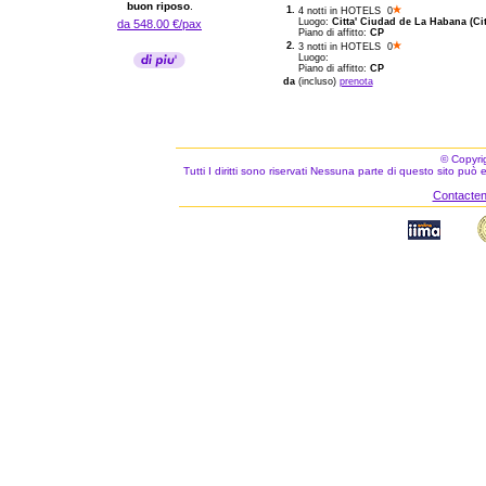
buon riposo
.
1.
4 notti in HOTELS 0
Luogo:
Citta' Ciudad de La Habana (Cit
da 548.00 €/pax
Piano di affitto:
CP
2.
3 notti in HOTELS 0
Luogo:
Piano di affitto:
CP
da
(incluso)
prenota
© Copyri
Tutti I diritti sono riservati Nessuna parte di questo sito può
Contacteno