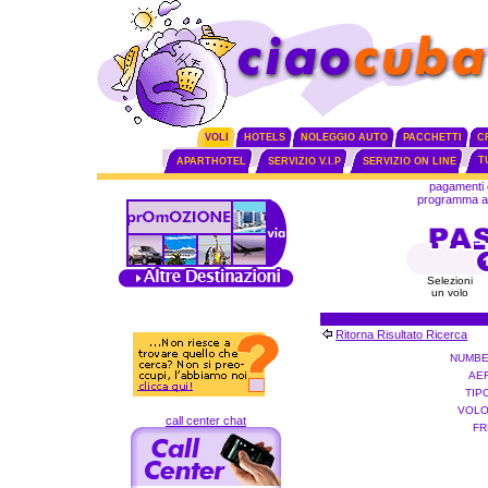
VOLI
HOTELS
NOLEGGIO AUTO
PACCHETTI
C
T
APARTHOTEL
SERVIZIO V.I.P
SERVIZIO ON LINE
pagamenti 
programma aff
Selezioni
un volo
Ritorna Risultato Ricerca
NUMBE
AE
TIP
VOLO
call center chat
FR