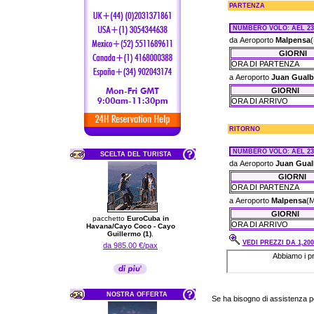
PARTENZA
NUMBERO VOLO
: AEL 23
da Aeroporto
Malpensa
(
GIORNI
ORA DI PARTENZA
a Aeroporto
Juan Gualb
GIORNI
ORA DI ARRIVO
RITORNO
NUMBERO VOLO
: AEL 23
SCELTA DEL TURISTA
da Aeroporto
Juan Gual
GIORNI
ORA DI PARTENZA
a Aeroporto
Malpensa
(M
GIORNI
pacchetto
EuroCuba in
ORA DI ARRIVO
Havana/Cayo Coco - Cayo
Guillermo (1)
.
VEDI PREZZI DA 1,200
da 985.00 €/pax
NOSTRA OFFERTA
Se ha bisogno di assistenza 