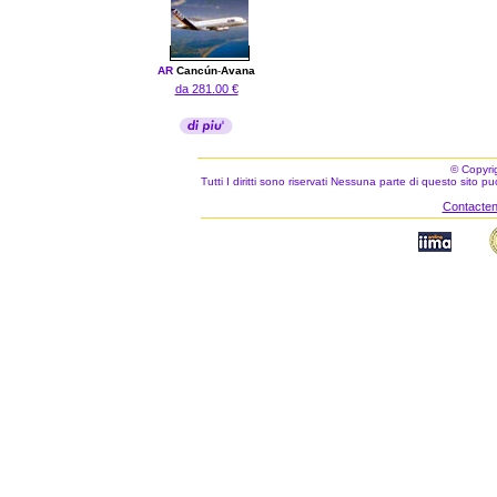
AR
Cancún
-
Avana
da 281.00 €
© Copyri
Tutti I diritti sono riservati Nessuna parte di questo sito 
Contacteno