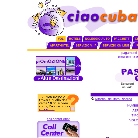
VOLI
HOTELS
NOLEGGIO AUTO
PACCHETTI
C
T
APARTHOTEL
SERVIZIO V.I.P
SERVIZIO ON LINE
pagamenti 
programma aff
Selezioni
un volo
Ritorna Risultato Ricerca
NUMBE
AE
TIP
call center chat
VOLO
FR