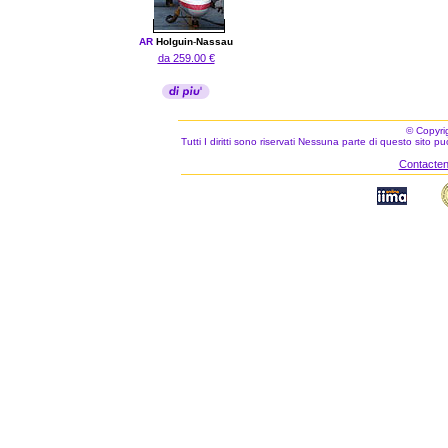
AR
Holguin
-
Nassau
da 259.00 €
© Copyri
Tutti I diritti sono riservati Nessuna parte di questo sito 
Contacteno